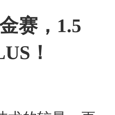
金赛，1.5
US！