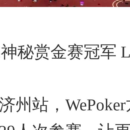
珠神秘赏金赛冠军 Li 
日济州站，WePok