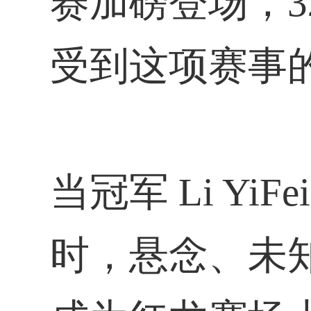
赛加磅登场，3
受到这项赛事
当冠军 Li Y
时，悬念、未