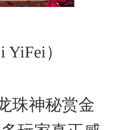
YiFei）
er龙珠神秘赏金