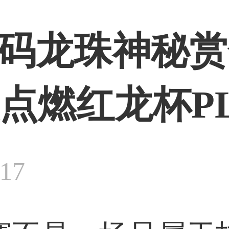
r加码龙珠神秘赏
点燃红龙杯PL
:17