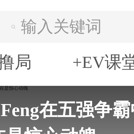
输入关键词
撸局
+EV课
 Feng在五强争