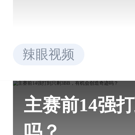
辣眼视频
主赛前14强
吗？