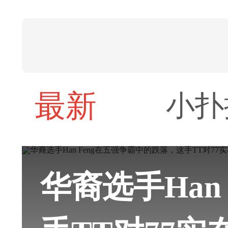
最新
小扑
华裔选手Han